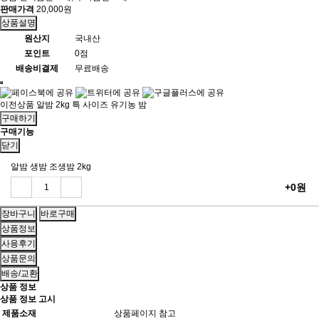
판매가격
20,000원
상품설명
원산지
국내산
포인트
0점
배송비결제
무료배송
이전상품
알밤 2kg 특 사이즈 유기농 밤
구매하기
구매기능
닫기
알밤 생밤 조생밤 2kg
+0원
상품정보
사용후기
상품문의
배송/교환
상품 정보
상품 정보 고시
제품소재
상품페이지 참고