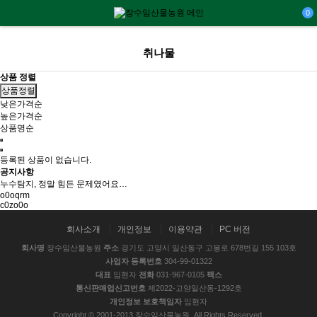
0
취나물
상품 정렬
상품정렬
낮은가격순
높은가격순
상품명순
등록된 상품이 없습니다.
공지사항
누수탐지, 정말 힘든 문제였어요…
o0oqrm
c0zo0o
회사소개
개인정보
이용약관
PC 버전
회사명
장수임산물농원
주소
경기도 고양시 일산동구 고봉로 678번길 155 103호
사업자 등록번호
304-99-01322
대표
임현자
전화
031-967-0105
팩스
통신판매업신고번호
제2022-고양일산동-1292호
개인정보 보호책임자
임현자
Copyright © 2001-2013 장수임산물농원. All Rights Reserved.